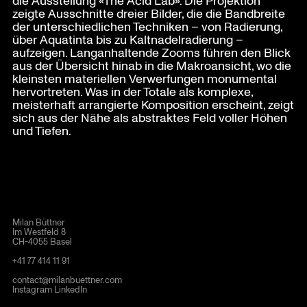
die Ausstellung «The Acid Lab». Die Projektion
zeigte Ausschnitte dreier Bilder, die die Bandbreite
der unterschiedlichen Techniken – von Radierung,
über Aquatinta bis zu Kaltnadelradierung –
aufzeigen. Langanhaltende Zooms führen den Blick
aus der Übersicht hinab in die Makroansicht, wo die
kleinsten materiellen Verwerfungen monumental
hervortreten. Was in der Totale als komplexe,
meisterhaft arrangierte Komposition erscheint, zeigt
sich aus der Nähe als abstraktes Feld voller Höhen
und Tiefen.
Milan Büttner
Im Westfeld 8
CH-4055 Basel
+41 77 414 11 91
contact@milanbuettner.com
Instagram
LinkedIn